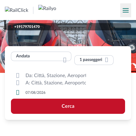

+19179701470
Andata


1 passeggeri



Cerca