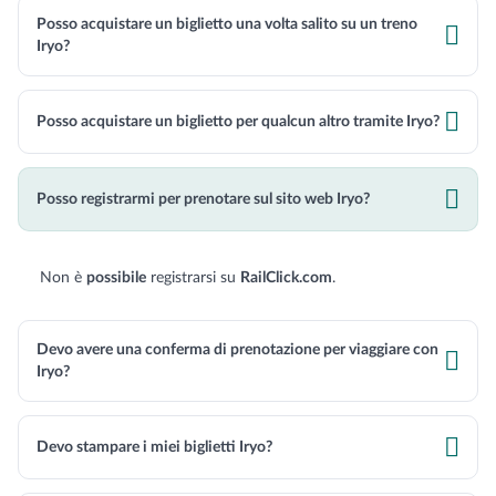
Posso acquistare un biglietto una volta salito su un treno

Iryo?

Posso acquistare un biglietto per qualcun altro tramite Iryo?

Posso registrarmi per prenotare sul sito web Iryo?
Non è
possibile
registrarsi su
RailClick.com
.
Devo avere una conferma di prenotazione per viaggiare con

Iryo?

Devo stampare i miei biglietti Iryo?